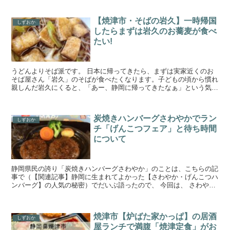
【焼津市・そばの岩久】一時帰国
しずおか
したらまずは岩久のお蕎麦が食べ
たい!
うどんよりそば派です。 日本に帰ってきたら、まずは実家近くのお
そば屋さん「岩久」のそばが食べたくなります。子どもの頃から慣れ
親しんだ岩久にくると、「あー、静岡に帰ってきたなぁ」という気分
になるんですよね。 静岡県焼津市が実家です。焼津といえ...
炭焼きハンバーグさわやかでラン
しずおか
チ「げんこつフェア」と待ち時間
について
静岡県民の誇り「炭焼きハンバーグさわやか」のことは、こちらの記
事で（【関連記事】静岡に生まれてよかった【さわやか・げんこつハ
ンバーグ】の人気の秘密）でだいぶ語ったので、 今回は、 さわやか
の「げんこつ・おにぎりフェア」 ハンバーグ以外のラン...
焼津市【炉ばた家かっぱ】の居酒
しずおか
屋ランチで満腹「焼津定食」がお