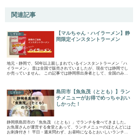
関連記事
【マルちゃん・ハイラーメン】静
しずおか
岡限定インスタントラーメン
地元・静岡で、50年以上親しまれているインスタントラーメン「ハ
イラーメン」 昔は全国で販売されていましたが、現在では静岡でし
か売っていません。 この記事では静岡県出身者として、全国のみな
さんにハイラーメンのおいしさを知ってほしい！との目的で...
島田市【魚魚茂（ととも）】ラン
しずおか
チメニューがお得でめっちゃおい
しかった！
静岡県島田市の「魚魚茂 （ととも）」でランチを食べてきました。
お魚屋さんが運営する食堂とあって、ランチメニューのほとんどには
お刺身付き！ 平日・週末問わず、お昼時になるとおいしいランチを
求めるお客さんいつも満席になるそう。テレビ取材もしょ...