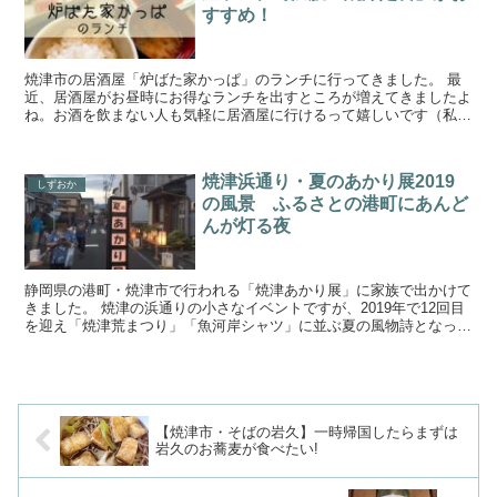
すすめ！
焼津市の居酒屋「炉ばた家かっぱ」のランチに行ってきました。 最
近、居酒屋がお昼時にお得なランチを出すところが増えてきましたよ
ね。お酒を飲まない人も気軽に居酒屋に行けるって嬉しいです（私、
超下戸なので） 「炉ばた家かっぱ」は地元の小川港で捕れ...
焼津浜通り・夏のあかり展2019
しずおか
の風景 ふるさとの港町にあんど
んが灯る夜
静岡県の港町・焼津市で行われる「焼津あかり展」に家族で出かけて
きました。 焼津の浜通りの小さなイベントですが、2019年で12回目
を迎え「焼津荒まつり」「魚河岸シャツ」に並ぶ夏の風物詩となって
います。 浜通りの両脇に人々が思い思いの絵を描い...
【焼津市・そばの岩久】一時帰国したらまずは
岩久のお蕎麦が食べたい!