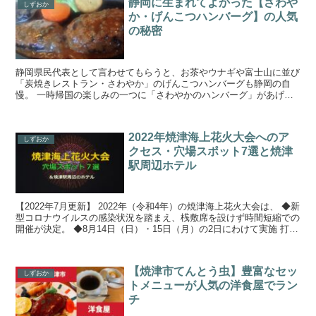
静岡に生まれてよかった【さわや
しずおか
か・げんこつハンバーグ】の人気
の秘密
静岡県民代表として言わせてもらうと、お茶やウナギや富士山に並び
「炭焼きレストラン・さわやか」のげんこつハンバーグも静岡の自
慢。 一時帰国の楽しみの一つに「さわやかのハンバーグ」があげら
れます。行列に並んでまで食べたいと思えるハンバーグはここ...
2022年焼津海上花火大会へのア
しずおか
クセス・穴場スポット7選と焼津
駅周辺ホテル
【2022年7月更新】 2022年（令和4年）の焼津海上花火大会は、 ◆新
型コロナウイルスの感染状況を踏まえ、桟敷席を設けず時間短縮での
開催が決定。 ◆8月14日（日）・15日（月）の2日にわけて実施 打上
げ時間 両日とも 20：00～20...
【焼津市てんとう虫】豊富なセッ
しずおか
トメニューが人気の洋食屋でラン
チ