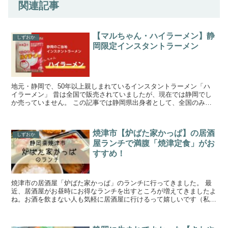
関連記事
【マルちゃん・ハイラーメン】静
しずおか
岡限定インスタントラーメン
地元・静岡で、50年以上親しまれているインスタントラーメン「ハ
イラーメン」 昔は全国で販売されていましたが、現在では静岡でし
か売っていません。 この記事では静岡県出身者として、全国のみな
さんにハイラーメンのおいしさを知ってほしい！との目的で...
焼津市【炉ばた家かっぱ】の居酒
しずおか
屋ランチで満腹「焼津定食」がお
すすめ！
焼津市の居酒屋「炉ばた家かっぱ」のランチに行ってきました。 最
近、居酒屋がお昼時にお得なランチを出すところが増えてきましたよ
ね。お酒を飲まない人も気軽に居酒屋に行けるって嬉しいです（私、
超下戸なので） 「炉ばた家かっぱ」は地元の小川港で捕れ...