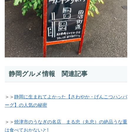
静岡グルメ情報 関連記事
＞＞
静岡に生まれてよかった【さわやか・げんこつハンバ
ーグ】の人気の秘密
＞＞
焼津市のうなぎの名店 まる忠（丸忠）の絶品うな重
は食べておかないと!