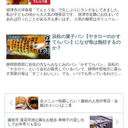
焼津市の洋食屋「てんとう虫」で久しぶりにランチをしてきました。
私が子どもの頃から大人気の喫茶店です。 焼津市近隣にお住まいで
あれば行ったことがある方も多いはず。 人気の秘密はボリュームた
っぷりセットメニュー。ランチタイムもディナータイムも...
浜松の菓子パン【ヤタローのかす
しずおか
てらパン】になぜ母は熱狂するの
か？
静岡県西部に在住の方ならおなじみのパン「かすてらパン」 浜松の
「ヤタロー」という会社が販売しているパンで、静岡中部地方に暮ら
す実家の母は「すごくおいしい。でも、いつでも売っているわけじゃ
ない」と、幻のパンのようにかすてらパンを賞賛しています...
全メニュー制覇したい！藤枝の人気中華店・会
飯(ホイハン)よこ多
藤枝市 蓮花寺池公園をお散歩 車椅子の貸し出
しでお年寄りも安心