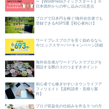
ー【WordPressクイックスタート】※
日本国外からの申し込みの注意点
ブログで日本円を稼ぐ!海外在住者でも
登録できるASP5選【初心者向け】
ワードプレスブログを安く始めるなら
今!エックスサーバーキャンペーン詳細
海外在住者がワードプレスでブログを
開設する際の３のつまずきポイント
初心者でも稼ぎやすいタウンライフア
フィリエイト【資料請求・見積り案
件】
ブログ収益化の仕組みを作る５つの方