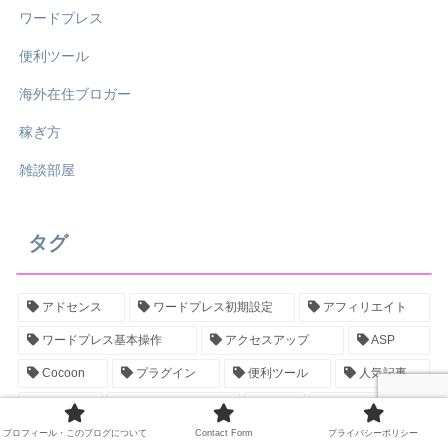
ワードプレス
便利ツール
海外在住ブロガー
稼ぎ方
雑談部屋
タグ
アドセンス
ワードプレス初期設定
アフィリエイト
ワードプレス基本操作
アクセスアップ
ASP
Cocoon
プラグイン
便利ツール
人気記事
記事ネタ
サブディレクトリ
画像
アナリティクス
プロフィール・このブログについて
Contact Form
プライバシーポリシー
手続き
プロフィール
マインド
キーワード選定