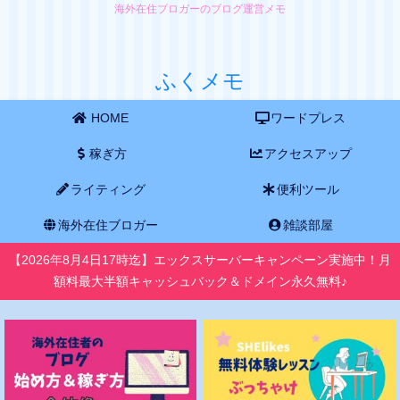
海外在住ブロガーのブログ運営メモ
ふくメモ
HOME
ワードプレス
稼ぎ方
アクセスアップ
ライティング
便利ツール
海外在住ブロガー
雑談部屋
【2026年8月4日17時迄】エックスサーバーキャンペーン実施中！月
額料最大半額キャッシュバック＆ドメイン永久無料♪