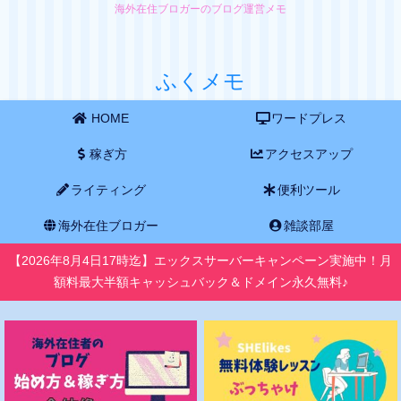
海外在住ブロガーのブログ運営メモ
ふくメモ
HOME
ワードプレス
稼ぎ方
アクセスアップ
ライティング
便利ツール
海外在住ブロガー
雑談部屋
【2026年8月4日17時迄】エックスサーバーキャンペーン実施中！月
額料最大半額キャッシュバック＆ドメイン永久無料♪