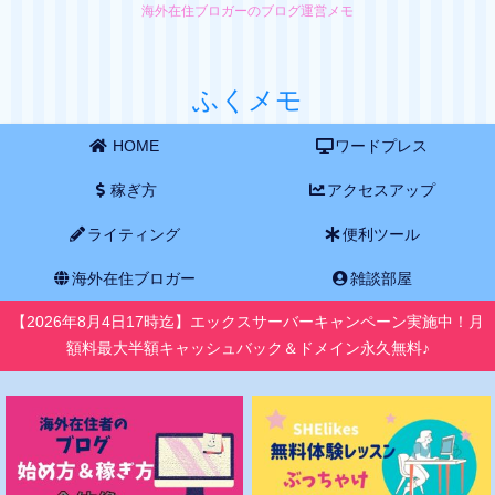
海外在住ブロガーのブログ運営メモ
ふくメモ
HOME
ワードプレス
稼ぎ方
アクセスアップ
ライティング
便利ツール
海外在住ブロガー
雑談部屋
【2026年8月4日17時迄】エックスサーバーキャンペーン実施中！月
額料最大半額キャッシュバック＆ドメイン永久無料♪