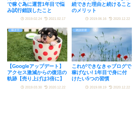
で稼ぐ為に運営1年目で悩
続できた理由と続けること
み試行錯誤したこと
のメリット
2019.02.24
2021.02.17
2019.06.16
2020.12.22
稼ぎ方
雑談部屋
【Googleアップデート】
これができなきゃブログで
アクセス激減からの復活の
稼げない! 1年目で身に付
軌跡【売り上げは3倍に】
けたい5つの習慣
2019.03.30
2020.12.22
2019.08.19
2020.12.22