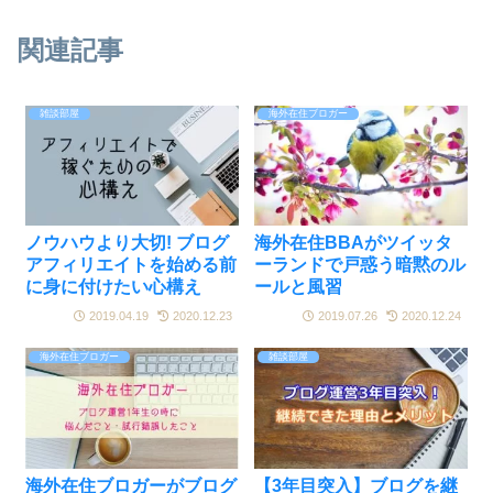
関連記事
雑談部屋
海外在住ブロガー
ノウハウより大切! ブログ
海外在住BBAがツイッタ
アフィリエイトを始める前
ーランドで戸惑う暗黙のル
に身に付けたい心構え
ールと風習
2019.04.19
2020.12.23
2019.07.26
2020.12.24
海外在住ブロガー
雑談部屋
海外在住ブロガーがブログ
【3年目突入】ブログを継